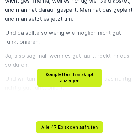
wichtiges Thema, weil es richtig viel Geld kostet,
und man hat darauf gespart. Man hat das geplant
und man setzt es jetzt um.
Und da sollte so wenig wie möglich nicht gut
funktionieren.
Ja, also sag mal, wenn es gut läuft, rockt ihr das
so durch.
Komplettes Transkript
Und wir tun heute unseres dafür, dass das richtig,
anzeigen
richtig gut funktioniert.
Wir haben heute ein paar Punkte für euch
vorbereitet. Und wie gesagt, die kommen direkt
aus der Praxis.
Alle 47 Episoden aufrufen
Weil es ist ja tatsächlich so, dass du oft dabei