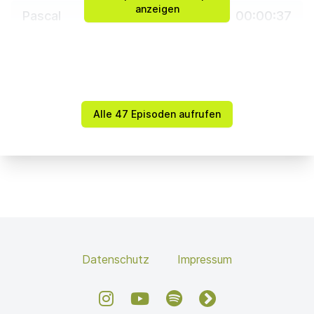
anzeigen
Pascal
00:00:37
Die Perücke, genau.
Rieke
00:00:38
Alle 47 Episoden aufrufen
Danke, dass du nochmal ein bisschen nachlegst.
Das war scheinbar nicht uneklig genug .
Pascal
00:00:43
Ja, in dem Fall war es tatsächlich so, ich habe
erstmal die Perücke rausgezogen.
Datenschutz
Impressum
Rieke
00:00:47
Instagram
YouTube
Spotify
fyyd